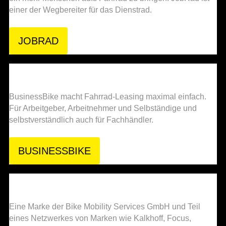
einer der Wegbereiter für das Dienstrad.
JOBRAD
BusinessBike macht Fahrrad-Leasing maximal einfach.
Für Arbeitgeber, Arbeitnehmer und Selbständige und
selbstverständlich auch für Fachhändler.
BUSINESSBIKE
Eine Marke der Bike Mobility Services GmbH und Teil
eines Netzwerkes von Marken wie Kalkhoff, Focus,