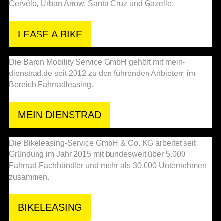
Cervélo, Urban Arrow, Santa Cruz und Gazelle.
LEASE A BIKE
Die Baron Mobility Service GmbH gehört mit mein-
dienstrad.de seit 2012 zu den führenden Anbietern im
Bereich Fahrradleasing.
MEIN DIENSTRAD
Die Bikeleasing-Service GmbH & Co. KG arbeitet seit
Gründung im Jahr 2015 mit bundesweit über 5.000
Fahrrad-Fachhändler und mehr als 30.000 Unternehmen
zusammen.
BIKELEASING