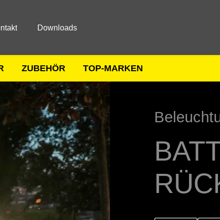
ntakt
Downloads
R
ZUBEHÖR
TOP-MARKEN
Beleucht
BATT
RÜC