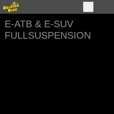
E-ATB & E-SUV
FULLSUSPENSION
Souverän, komfortabel und sportlich bewegen
sich die vollgefederten E-Bikes über
wechselnden Untergrund. Egal ob Asphalt
oder Schotter, guter oder schlechter
Straßenbelag - dank breiter Reifen und
starkem Antrieb macht das Fahren überall
Spaß.