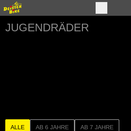
JUGENDRÄDER
Vom sicheren Einstieg bis zum maximalen
Fahrspaß - mit den Junior Bikes entdecken
Kinder und Jugendliche die Welt des
Radfahrens. Auf dem Schulweg, zum Sport
oder mit Freunden sind sie mit unseren
Modellen sicher, sportlich und vielseitig
unterwegs.
ALLE
AB 6 JAHRE
AB 7 JAHRE