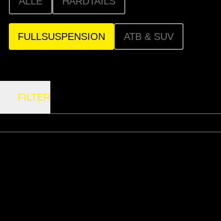
ALLE
HARDTAILS
FULLSUSPENSION
ATB & SUV
FILTER