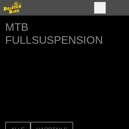
MTB
FULLSUSPENSION
Ausgestattet mit vollgefedertem Fahrwerk
bieten die MTB Fullys maximalen Komfort und
ein besonders agiles Handling im Gelände. So
wird das Mountainbiken auch auf
anspruchsvollen Trails zum sportlichen
Hochgenuss.