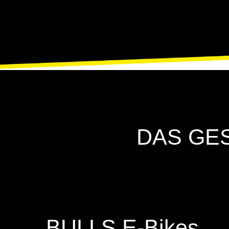
DAS GE
BULLS E-Bikes