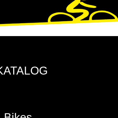
KATALOG
 Bikes