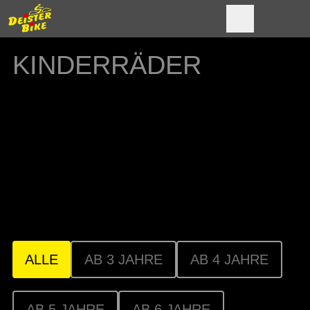
KINDERRÄDER
Von den ersten Fahrversuchen bis zur
Radtour mit den Eltern - unsere Kinderräder
bieten Fahrspaß für jedes Alter. Vom Laufrad
bis zum Kinder-Mountainbike fährt dabei die
Extraportion Sicherheit immer mit.
ALLE
AB 3 JAHRE
AB 4 JAHRE
AB 5 JAHRE
AB 6 JAHRE