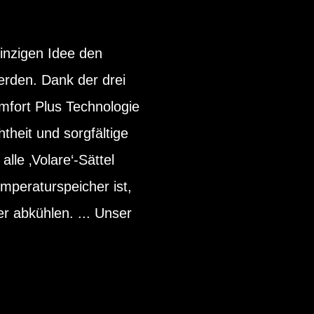
inzigen Idee den
erden. Dank der drei
mfort Plus Technologie
theit und sorgfältige
lle ‚Volare‘-Sättel
emperaturspeicher ist,
er abkühlen. ... Unser