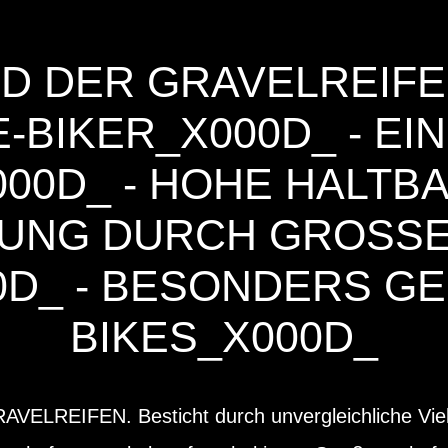
D DER GRAVELREIFE
BIKER_X000D_ - EINS
D_ - HOHE HALTBAR
G DURCH GROSSE UN
 - BESONDERS GEEI
KES_X000D_
LREIFEN. Besticht durch unvergleichliche Viels