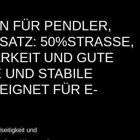
N FÜR PENDLER,
ATZ: 50%STRASSE, 5
KEIT UND GUTE K
D STABILE ST
GNET FÜR E-BI
eitigkeit und