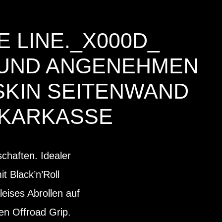
 LINE._X000D_
P UND ANGENEHMEN
SKIN SEITENWAND
 KARKASSE
chaften. Idealer
t Black’n’Roll
leises Abrollen auf
en Offroad Grip.