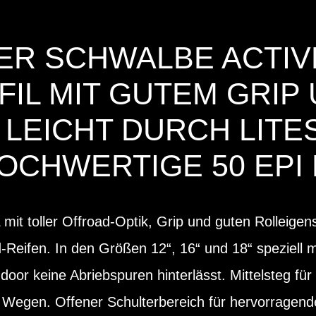
DER SCHWALBE ACTIVE
OFIL MIT GUTEM GRI
 LEICHT DURCH LITE
HOCHWERTIGE 50 EPI
t toller Offroad-Optik, Grip und guten Rolleigens
Reifen. In den Größen 12“, 16“ und 18“ speziell mi
or keine Abriebspuren hinterlässt. Mittelsteg für 
n Wegen. Offener Schulterbereich für hervorragend