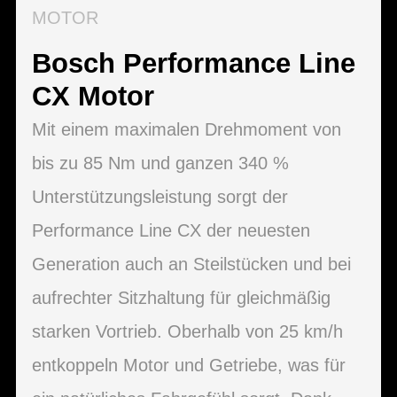
MOTOR
Bosch Performance Line
CX Motor
Mit einem maximalen Drehmoment von
bis zu 85 Nm und ganzen 340 %
Unterstützungsleistung sorgt der
Performance Line CX der neuesten
Generation auch an Steilstücken und bei
aufrechter Sitzhaltung für gleichmäßig
starken Vortrieb. Oberhalb von 25 km/h
entkoppeln Motor und Getriebe, was für