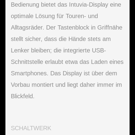
Bedienung bietet das Intuvia-Display eine
optimale Lösung für Touren- und
Alltagsräder. Der Tastenblock in Griffnähe
stellt sicher, dass die Hände stets am
Lenker bleiben; die integrierte USB-
Schnittstelle erlaubt etwa das Laden eines
Smartphones. Das Display ist über dem
Vorbau montiert und liegt daher immer im
Blickfeld.
SCHALTWERK