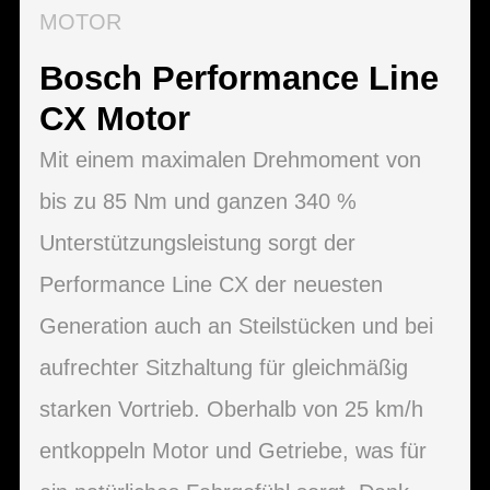
MOTOR
Bosch Performance Line
CX Motor
Mit einem maximalen Drehmoment von
bis zu 85 Nm und ganzen 340 %
Unterstützungsleistung sorgt der
Performance Line CX der neuesten
Generation auch an Steilstücken und bei
aufrechter Sitzhaltung für gleichmäßig
starken Vortrieb. Oberhalb von 25 km/h
entkoppeln Motor und Getriebe, was für