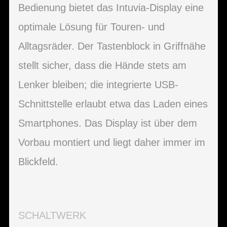
Bedienung bietet das Intuvia-Display eine
optimale Lösung für Touren- und
Alltagsräder. Der Tastenblock in Griffnähe
stellt sicher, dass die Hände stets am
Lenker bleiben; die integrierte USB-
Schnittstelle erlaubt etwa das Laden eines
Smartphones. Das Display ist über dem
Vorbau montiert und liegt daher immer im
Blickfeld.
SCHALTWERK