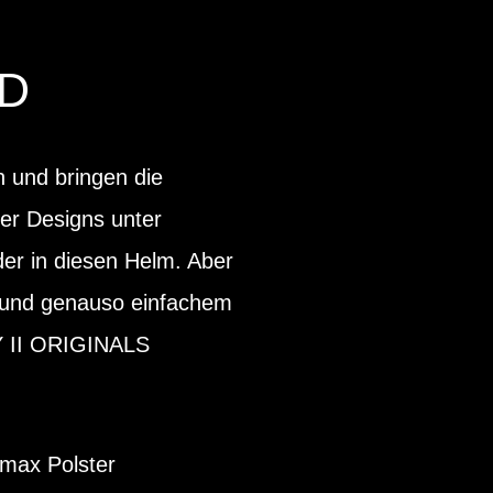
D
 und bringen die
ter Designs unter
nder in diesen Helm. Aber
pf und genauso einfachem
Y II ORIGINALS
lmax Polster