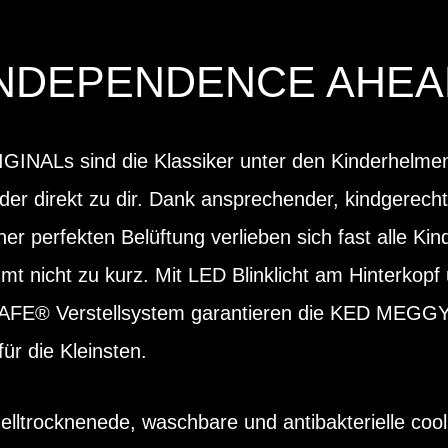
INDEPENDENCE AHEA
NALs sind die Klassiker unter den Kinderhelmen
der direkt zu dir. Dank ansprechender, kindgerech
ner perfekten Belüftung verlieben sich fast alle Ki
mt nicht zu kurz. Mit LED Blinklicht am Hinterko
AFE® Verstellsystem garantieren die KED MEGG
ür die Kleinsten.
lltrocknenede, waschbare und antibakterielle coo