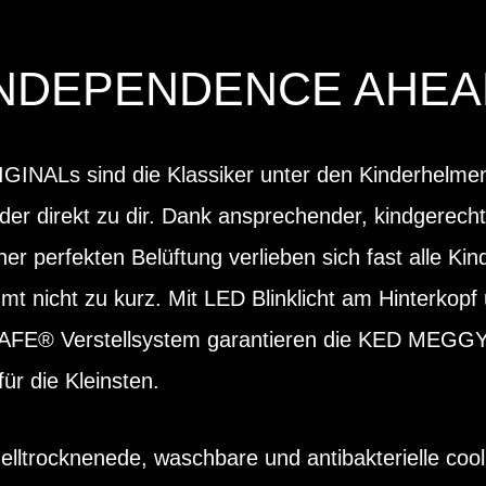
INDEPENDENCE AHEA
NALs sind die Klassiker unter den Kinderhelmen
der direkt zu dir. Dank ansprechender, kindgerech
ner perfekten Belüftung verlieben sich fast alle Ki
mt nicht zu kurz. Mit LED Blinklicht am Hinterko
AFE® Verstellsystem garantieren die KED MEGG
ür die Kleinsten.
lltrocknenede, waschbare und antibakterielle coo