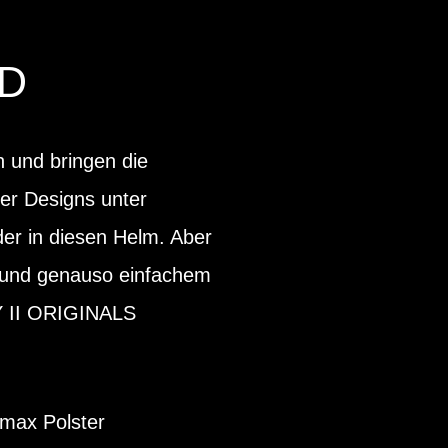
D
 und bringen die
ter Designs unter
nder in diesen Helm. Aber
pf und genauso einfachem
Y II ORIGINALS
lmax Polster